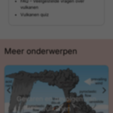
FAQ – Veelgestelde vragen over
vulkanen
Vulkanen quiz
Meer onderwerpen
Gevaren en gevolgen van
vulkanen