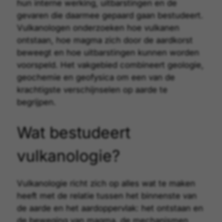
hun interne werking, uitbarstingen en de
gevaren die daarmee gepaard gaan bestudeert.
Vulkanologen onderzoeken hoe vulkanen
ontstaan, hoe magma zich door de aardkorst
beweegt en hoe uitbarstingen kunnen worden
voorspeld. Het vakgebied combineert geologie,
geochemie en geofysica om een van de
krachtigste verschijnselen op aarde te
begrijpen.
Wat bestudeert
vulkanologie?
Vulkanologie richt zich op alles wat te maken
heeft met de relatie tussen het binnenste van
de aarde en het aardoppervlak: het ontstaan en
de beweging van magma, de mechanismen