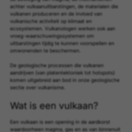
achter vulkaanuitbarstingen, de materialen die
vulkanen produceren en de invloed van
vulkanische activiteit op klimaat en
ecosystemen. Vulkanologen werken ook aan
vroeg-waarschuwingssystemen om
uitbarstingen tijdig te kunnen voorspellen en
omwonenden te beschermen.
De geologische processen die vulkanen
aandrijven (van platentektoniek tot hotspots)
komen uitgebreid aan bod in onze
geologische
sectie over vulkanisme
.
Wat is een vulkaan?
Een
vulkaan
is een opening in de
aardkorst
waardoorheen
magma
,
gas
en
as
van binnenuit