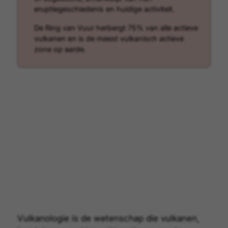
eruptiegeschiedenis en huidige activiteit.
De Ring van Vuur herbergt 75% van alle actieve
vulkanen en is de meest vulkanisch actieve
zone op aarde.
Vulkanologie is de wetenschap die vulkanen,