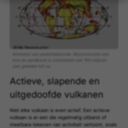
Animatie van platentektoniek. Reconstructie van
hoe de aardkorst is ontwikkeld van 150 miljoen
jaar geleden tot nu.
Actieve, slapende en
uitgedoofde vulkanen
Niet elke vulkaan is even actief. Een
actieve
vulkaan
is er een die regelmatig uitbarst of
meetbare tekenen van activiteit vertoont, zoals