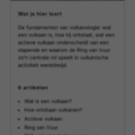
Wat je hier leert
De fundamenten van vulkanologie: wat
een vulkaan is, hoe hij ontstaat, wat een
actieve vulkaan onderscheidt van een
slapende en waarom de Ring van Vuur
zo’n centrale rol speelt in vulkanische
activiteit wereldwijd.
6 artikelen
Wat is een vulkaan?
Hoe ontstaan vulkanen?
Actieve vulkaan
Ring van Vuur