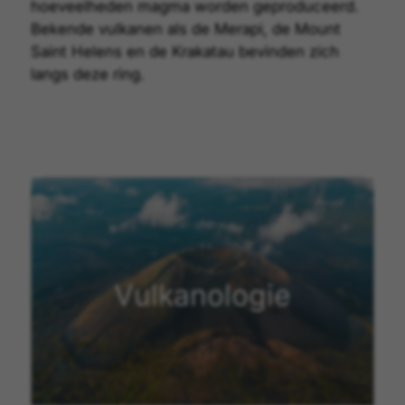
hoeveelheden magma worden geproduceerd.
Bekende vulkanen als de
Merapi
, de
Mount
Saint Helens
en de
Krakatau
bevinden zich
langs deze ring.
Vulkanologie