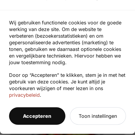
Foto van Paricutín, een sintelkegel vulkaan in
Mexico.
Wij gebruiken functionele cookies voor de goede
Hoe ontstaan vulkanen?
werking van deze site. Om de website te
verbeteren (bezoekersstatistieken) en om
gepersonaliseerde advertenties (marketing) te
Vulkanen
ontstaan
op plaatsen waar de
tonen, gebruiken we daarnaast optionele cookies
aardkorst zwak is of openscheurt. Dit gebeurt
en vergelijkbare technieken. Hiervoor hebben we
voornamelijk langs de grenzen van tektonische
jouw toestemming nodig.
platen (waar platen uiteen drijven of op elkaar
Door op “Accepteren” te klikken, stem je in met het
botsen) en boven
hotspots
: vaste plekken in de
gebruik van deze cookies. Je kunt altijd je
aardmantel
waar het gesteente bijzonder heet
voorkeuren wijzigen of meer lezen in ons
is. De
platentektoniek
is daarmee de drijvende
privacybeleid
.
kracht achter vrijwel alle vulkanische activiteit
op aarde.
Accepteren
Toon instellingen