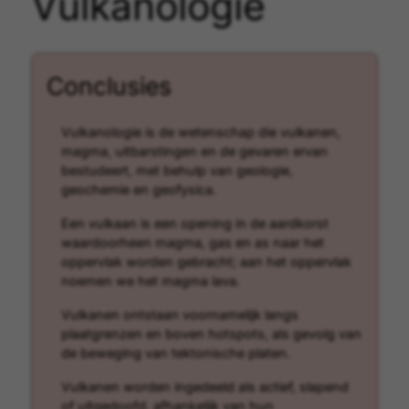
Vulkanologie
Conclusies
Vulkanologie is de wetenschap die vulkanen,
magma, uitbarstingen en de gevaren ervan
bestudeert, met behulp van geologie,
geochemie en geofysica.
Een vulkaan is een opening in de aardkorst
waardoorheen magma, gas en as naar het
oppervlak worden gebracht; aan het oppervlak
noemen we het magma lava.
Vulkanen ontstaan voornamelijk langs
plaatgrenzen en boven hotspots, als gevolg van
de beweging van tektonische platen.
Vulkanen worden ingedeeld als actief, slapend
of uitgedoofd, afhankelijk van hun