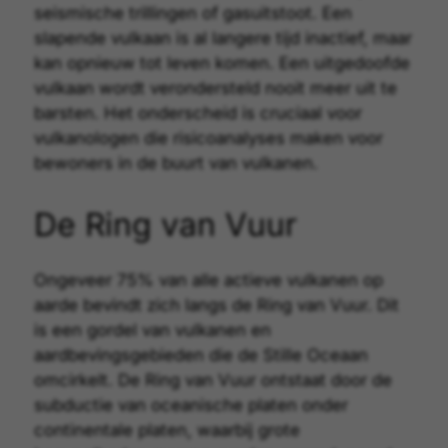
seismische trillingen of gasuitstoot. Een
slapende vulkaan is al langere tijd inactief, maar
kan opnieuw tot leven komen. Een uitgedoofde
vulkaan wordt verondersteld nooit meer uit te
barsten. Het onderscheid is cruciaal voor
vulkanologen die risicoanalyses maken voor
bewoners in de buurt van vulkanen.
De Ring van Vuur
Ongeveer 75% van alle actieve vulkanen op
aarde bevindt zich langs de
Ring van Vuur
. Dit
is een gordel van vulkanen en
aardbevingsgebieden die de Stille Oceaan
omcirkelt. De Ring van Vuur ontstaat door de
subductie van oceanische platen onder
continentale platen, waarbij grote