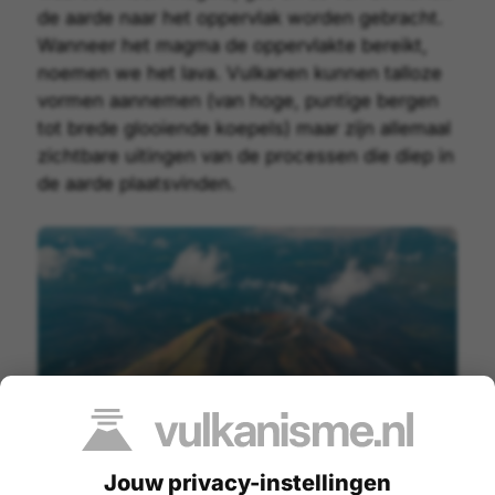
de aarde naar het oppervlak worden gebracht.
Wanneer het magma de oppervlakte bereikt,
noemen we het
lava
. Vulkanen kunnen talloze
vormen aannemen (van hoge, puntige bergen
tot brede glooiende koepels) maar zijn allemaal
zichtbare uitingen van de processen die diep in
de aarde plaatsvinden.
Jouw privacy-instellingen