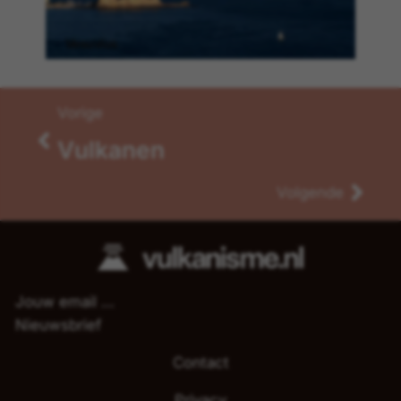
Vesuvius
Vorige
Vulkanen
Volgende
Nieuwsbrief
Inhoudsopgave
Contact
Privacy