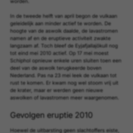
worden.
In de tweede helft van april begon de vulkaan
geleidelijk aan minder actief te worden. De
hoogte van de aswolk daalde, de lavastromen
namen af en de eruptieve activiteit zwakte
langzaam af. Toch bleef de Eyjafjallajökull nog
tot eind mei 2010 actief. Op 17 mei moest
Schiphol opnieuw enkele uren sluiten toen een
deel van de aswolk terugkeerde boven
Nederland. Pas na 23 mei leek de vulkaan tot
rust te komen. Er kwam nog wel stoom vrij uit
de krater, maar er werden geen nieuwe
aswolken of lavastromen meer waargenomen.
Gevolgen eruptie 2010
Hoewel de uitbarsting geen slachtoffers eiste,