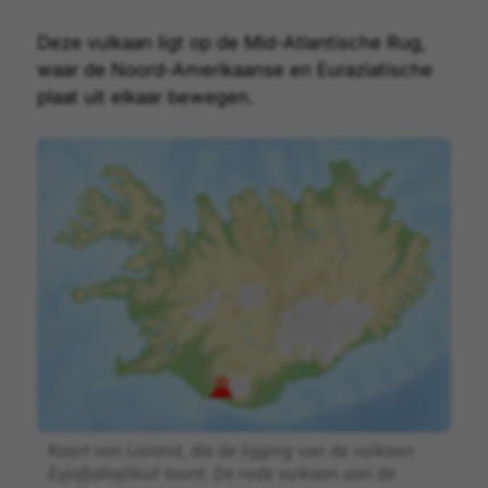
Deze vulkaan ligt op de Mid-Atlantische Rug,
waar de Noord-Amerikaanse en Euraziatische
plaat uit elkaar bewegen.
Kaart van IJsland, die de ligging van de vulkaan
Eyjafjallajökull toont. De rode vulkaan aan de