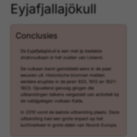
Eyjafjallajökull
Conclusies
De Eyjafjallajökull is een met ijs bedekte
stratovulkaan in het zuiden van IJsland.
De vulkaan barst gemiddeld eens in de paar
eeuwen uit. Historische bronnen melden
eerdere erupties in de jaren 920, 1612 en 1821–
1823. Opvallend genoeg gingen die
uitbarstingen telkens vergezeld van activiteit bij
de nabijgelegen vulkaan Katla.
In 2010 vond de laatste uitbarsting plaats. Deze
uitbarsting had een grote impact op het
luchtverkeer in grote delen van Noord-Europa.