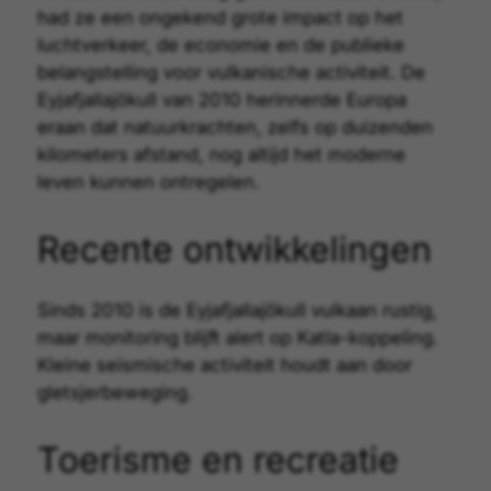
had ze een ongekend grote impact op het
luchtverkeer, de economie en de publieke
belangstelling voor vulkanische activiteit. De
Eyjafjallajökull van 2010 herinnerde Europa
eraan dat natuurkrachten, zelfs op duizenden
kilometers afstand, nog altijd het moderne
leven kunnen ontregelen.
Recente ontwikkelingen
Sinds 2010 is de Eyjafjallajökull vulkaan rustig,
maar monitoring blijft alert op Katla-koppeling.
Kleine seismische activiteit houdt aan door
gletsjerbeweging.
Toerisme en recreatie