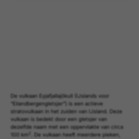
De vulkaan Eyjafjallajökull (IJslands voor
“Eilandbergengletsjer”) is een actieve
stratovulkaan
in het zuiden van IJsland. Deze
vulkaan
is bedekt door een gletsjer van
dezelfde naam met een oppervlakte van circa
2
100 km
. De vulkaan heeft meerdere pieken,