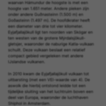
waarvan Hámundur de hoogste is met een
hoogte van 1.651 meter. Andere pieken zijn
onder andere Guðnasteinn (1.500 m) en
Goðasteinn (1.497 m). De hoofdkrater heeft
een diameter van drie tot vier kilometer.
Eyjafjallajökull ligt ten noorden van Skógar en
ten westen van de grotere Mýrdalsjökull-
gletsjer, waaronder de naburige Katla-vulkaan
schuilt. Deze vulkaan beslaat een relatief
compact gebied vergeleken met andere
IJslandse vulkanen.
In 2010 kwam de Eyjafjallajökull vulkaan tot
uitbarsting (met een
VEI
-waarde van 4). De
aswolk die hierbij ontstond leidde tot een
tijdelijke sluiting van het luchtruim boven een
deel van Europa, waaronder de luchthaven
Shiphol in Amsterdam.