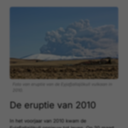
Foto van eruptie van de Eyjafjallajökull vulkaan in
2010.
De eruptie van 2010
In het voorjaar van 2010 kwam de
Eyjafjallajökull opnieuw tot leven. Op 20 maart