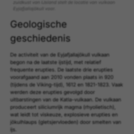
zuidkust van IJsland stelt de locatie van vulkaan
Eyjafjallajökull voor.
Geologische
geschiedenis
De activiteit van de Eyjafjallajökull vulkaan
begon na de laatste ijstijd, met relatief
frequente erupties. De laatste drie erupties
voorafgaand aan 2010 vonden plaats in 920
(tijdens de Viking-tijd), 1612 en 1821-1823. Vaak
werden deze erupties gevolgd door
uitbarstingen van de Katla-vulkaan. De vulkaan
produceert siliciumrijk
magma
(rhyolietisch),
wat leidt tot viskeuze, explosieve erupties en
jökulhlaups (gletsjervloeden) door smelten van
ijs.