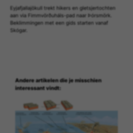
Eyjafjallajökull trekt hikers en gletsjertochten
aan via Fimmvörðuháls-pad naar Þórsmörk.
Beklimmingen met een gids starten vanaf
Skógar.
Andere artikelen die je misschien
interessant vindt: