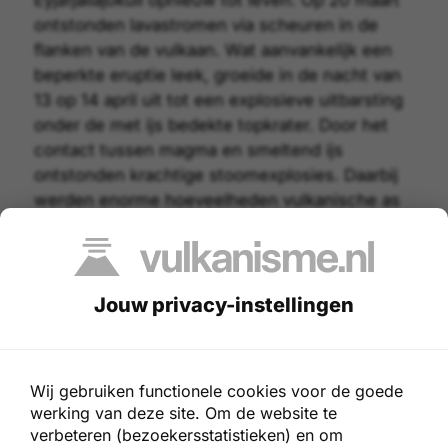
ontstonden
lavastromen
via scheuren in de
flanken van de vulkaan. Wat aanvankelijk een
beperkte eruptie leek, groeide in de nacht van
13 op 14 april uit tot een explosieve uitbarsting
onder de met ijs bedekte topkrater. Door het
contact tussen magma en smeltend ijs
ontstonden krachtige stoomexplosies. Daarbij
werden enorme hoeveelheden
vulkanische as
kilometershoog de atmosfeer in werden
geblazen.
Rond zonsopkomst op 14 april werd een
Jouw privacy-instellingen
donkere
aswolk
zichtbaar boven de
Eyjafjallajökull vulkaan en begon smeltwater
langs de hellingen naar beneden te stromen.
Wij gebruiken functionele cookies voor de goede
Wegen, bruggen en landbouwgronden in de
werking van deze site. Om de website te
omgeving raakten zwaar beschadigd. Maar
verbeteren (bezoekersstatistieken) en om