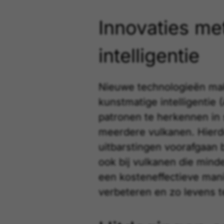
Innovaties me
intelligentie
Nieuwe technologieën mak
kunstmatige intelligentie 
patronen te herkennen in
meerdere vulkanen. Hierd
uitbarstingen voorafgaan 
ook bij vulkanen die minde
een kosteneffectieve man
verbeteren en zo levens t