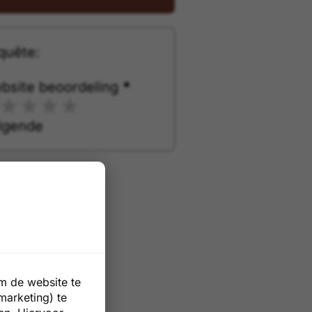
quête:
bsite beoordeling
*
lgende
m de website te
marketing) te