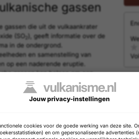
ulkanische gassen
En
he gassen
die uit de vulkaankrater
oxide (SO
), geeft informatie over de
2
We
ma
in de ondergrond.
eelheden en samenstelling van
Vo
n op een naderende eruptie.
sche gassen kan helpen om een
nen voorspellen.
Jouw privacy-instellingen
lietobservaties
atellietbeelden wordt gekeken naar
unctionele cookies voor de goede werking van deze site. O
oekersstatistieken) en om gepersonaliseerde advertenties (
te en vorm van de vulkaan.