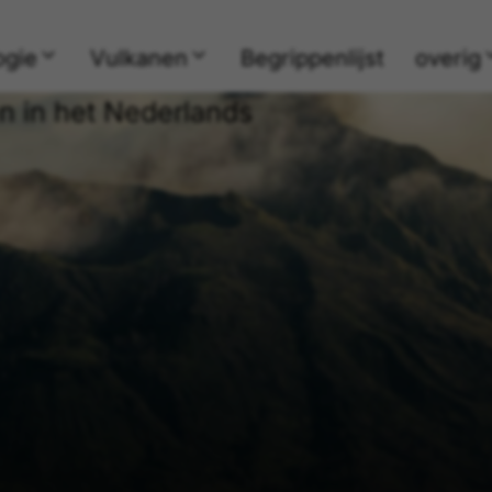
ogie
Vulkanen
Begrippenlijst
overig
n in het Nederlands