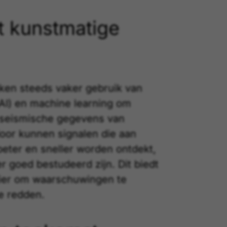
t kunstmatige
en steeds vaker gebruik van
(AI) en machine learning om
 seismische gegevens van
oor kunnen signalen die aan
beter en sneller worden ontdekt,
r goed bestudeerd zijn. Dit biedt
ier om waarschuwingen te
e redden.