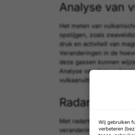
Analyse van v
Het meten van
vulkanisc
opstijgen, zoals zwaveldi
druk en activiteit van
mag
Veranderingen in de hoev
deze gassen kunnen wijze
Analyse van deze vulkani
vulkaanuitbarsting te kun
Radar en satel
Met radartechnieken en s
Wij gebruiken f
verbeteren (bez
veranderingen in de hoog