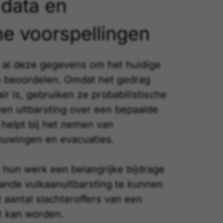
 data en
he voorspellingen
al deze gegevens om het huidige
e beoordelen. Omdat het gedrag
ir is, gebruiken ze probabilistische
en uitbarsting over een bepaalde
t helpt bij het nemen van
huwingen en evacuaties.
hun werk een belangrijke bijdrage
ande vulkaanuitbarsting te kunnen
 aantal slachteroffers van een
t kan worden.