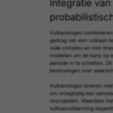
Integratie van
probabilistisc
Vulkanologen combineren 
gedrag van een vulkaan t
vaak complex en niet-linea
modellen om de kans op e
periode in te schatten. Di
beslissingen over waarsc
Vulkanologen leveren met 
om vroegtijdig een aansta
voorspellen. Waardoor het
vulkaanuitbarsting beperk