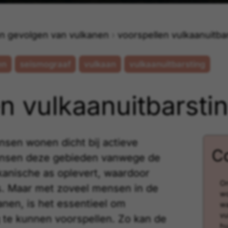
n gevolgen van vulkanen
voorspellen vulkaanuitba
en
seismograaf
vulkaan
vulkaanuitbarsting
en vulkaanuitbarsti
nsen wonen dicht bij
actieve
C
ensen deze gebieden vanwege de
kanische as
oplevert, waardoor
On
s. Maar met zoveel mensen in de
wo
anen
, is het essentieel om
wa
vu
g te kunnen voorspellen. Zo kan de
hu