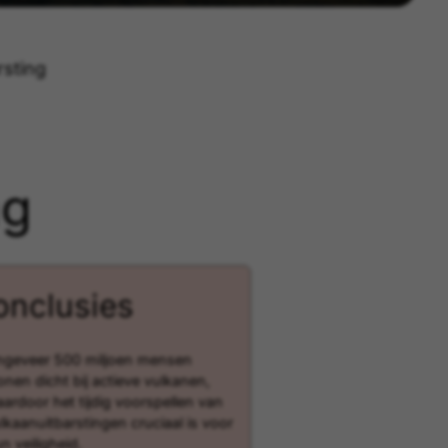
rsting
ng
onclusies
geveer 500 miljoen mensen
nen dicht bij actieve vulkanen,
ardoor het tijdig voorspellen van
lkaanuitbarstingen cruciaal is voor
n veiligheid.