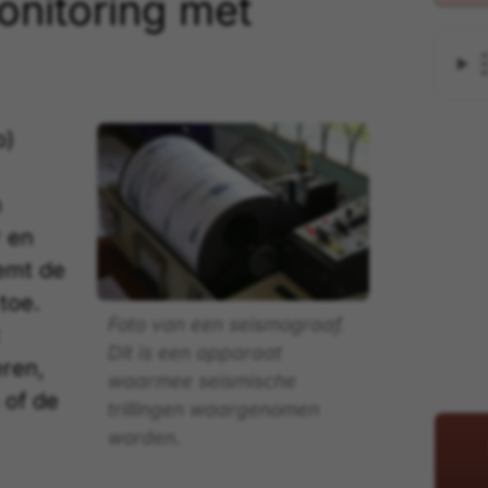
nitoring met
o)
n
 en
eemt de
toe.
Foto van een seismograaf.
Dit is een apparaat
eren,
waarmee seismische
 of de
trillingen waargenomen
worden.