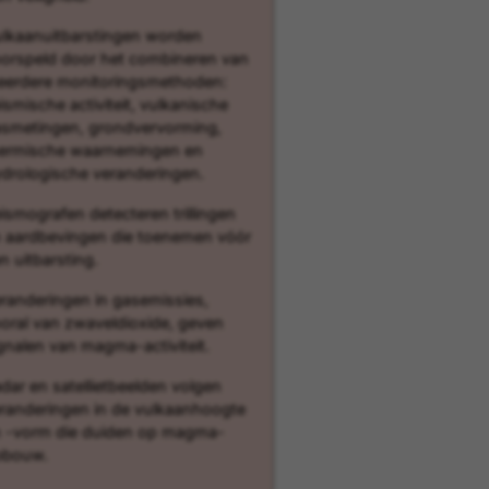
lkaanuitbarstingen worden
orspeld door het combineren van
erdere monitoringsmethoden:
ismische activiteit, vulkanische
smetingen, grondvervorming,
ermische waarnemingen en
drologische veranderingen.
ismografen detecteren trillingen
 aardbevingen die toenemen vóór
n uitbarsting.
randeringen in gasemissies,
oral van zwaveldioxide, geven
gnalen van magma-activiteit.
dar en satellietbeelden volgen
randeringen in de vulkaanhoogte
 -vorm die duiden op magma-
pbouw.