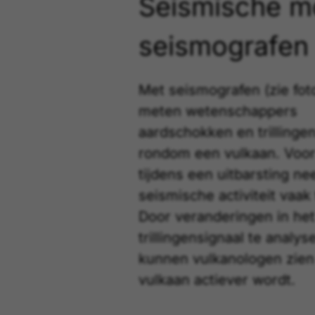
Seismische mo
seismografen
Met seismografen (zie fot
meten wetenschappers
aardschokken en trillinge
rondom een vulkaan. Voor
tijdens een uitbarsting n
seismische activiteit vaak 
Door veranderingen in het
trillingensignaal te analys
kunnen vulkanologen zien
vulkaan actiever wordt.