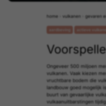
home
vulkanen
gevaren e
aardbeving
actieve vulkan
Voorspell
Ongeveer 500 miljoen me
vulkanen
. Vaak kiezen m
vruchtbare bodem die
vul
landbouw goed mogelijk i
buurt van gevaarlijke
vulk
vulkaanuitbarstingen tijdi