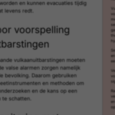
orden en kunnen evacuaties tijdig
Vu
t levens redt.
vo
me
se
or voorspelling
ga
th
tbarstingen
hy
Se
en
aande vulkaanuitbarstingen moeten
ee
de valse alarmen zorgen namelijk
Ve
 de bevolking. Daarom gebruiken
vo
si
meetinstrumenten en methoden om
 onderzoeken en de kans op een
Ra
ve
 te schatten.
en
o