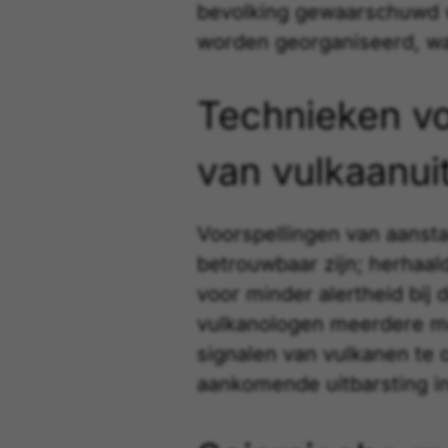
bevolking gewaarschuwd w
worden georganiseerd, wa
Technieken vo
van vulkaanui
Voorspellingen van aanst
betrouwbaar zijn; herhaal
voor minder alertheid bij
vulkanologen meerdere 
signalen van vulkanen te
aankomende uitbarsting in