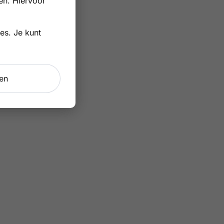
en. Hiervoor
es. Je kunt
gen