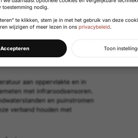
n we daarnaast optionele cookies en vergelijkbare techniek
oppervlak kan betekenen dat magma
 toestemming nodig.
ouwt, wat een voorbode is van een
eren” te klikken, stem je in met het gebruik van deze cooki
uren wijzigen of meer lezen in ons
privacybeleid
.
n hydrologische
Accepteren
Toon instellin
ratuur aan oppervlakte en in
meten met infraroodsensoren.
ondwaterstanden en puinstromen
eze verband houden met