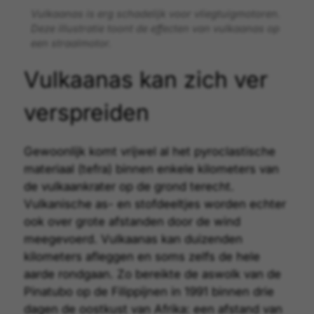
Vulkaanas is erg schadelijk voor vliegtuigmotoren.
Deze illustratie toont de effecten van vulkaanas op
een straalmotor.
Vulkaanas kan zich ver
verspreiden
Gewoonlijk komt vrijwel al het
pyroclastische
materiaal (tefra)
binnen enkele kilometers van
de vulkaankrater op de grond terecht.
Vulkanische as- en stofdeeltjes worden echter
ook over grote afstanden door de wind
meegevoerd. Vulkaanas kan duizenden
kilometers afleggen en soms zelfs de hele
aarde rondgaan. Zo bereikte de aswolk van de
Pinatubo op de Filippijnen in 1991 binnen drie
dagen de oostkust van Afrika: een afstand van