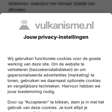
blokkeren, waardoor het klimaat tijdelijk kan
afkoelen.
Vulkaanas en vliegverkeer
Jouw privacy-instellingen
Vulkanische as is gevaarlijk voor vliegtuigen.
Wanneer een vliegtuig door een
aswolk
heen
vliegt, zorgt het scherpe oppervlak van de
vulkaanas ervoor dat de ruiten van de cockpit
Wij gebruiken functionele cookies voor de goede
gezandstraald worden. Gezandstraald glas kan
werking van deze site. Om de website te
het zicht van de piloten dusdanig belemmeren
verbeteren (bezoekersstatistieken) en om
dat zij het vliegtuig niet meer op een veilige
gepersonaliseerde advertenties (marketing) te
tonen, gebruiken we daarnaast optionele cookies
manier kunnen besturen.
en vergelijkbare technieken. Hiervoor hebben we
jouw toestemming nodig.
Vulkanische as is ook erg schadelijk voor
vliegtuigmotoren. De vulkaanas kan de
Door op “Accepteren” te klikken, stem je in met het
roterende (=bewegende) delen in een motor
gebruik van deze cookies. Je kunt altijd je