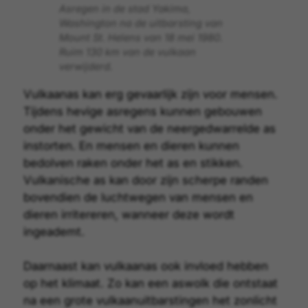
Asregen in de stad Yakima,
Washington na de uitbarsting van
Mount St. Helens van 18 mei 1980.
Ruim 130 km van de vulkaan
verwijderd.
Vulkaanas kan erg gevaarlijk zijn voor mensen.
Tijdens hevige
asregens
kunnen gebouwen
onder het gewicht van de neergedwarrelde as
instorten. En mensen en dieren kunnen
bedolven raken onder het as en stikken.
Vulkanische as kan door zijn scherpe randen
bovendien de luchtwegen van mensen en
dieren irritereren, wanneer deze wordt
ingeademt.
Daarnaast kan vulkaanas ook invloed hebben
op het
klimaat
. Zo kan een aswolk die ontstaat
na een grote vulkaanuitbarstingen het zonlicht