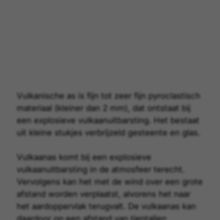
Vulkanische as is fijn tot zeer fijn
pyroclastisch
materiaal
(kleiner dan 2 mm), dat ontstaat bij
een explosieve vulkaanuitbarsting. Het bestaat
uit kleine stukjes verbrijzeld gesteente en glas.
Vulkaanas komt bij een explosieve
vulkaanuitbarsting in de atmosfeer terecht.
Vervolgens kan het met de wind over een grote
afstand worden verplaatst, alvorens het naar
het aardoppervlak terugvalt. De vulkaanas kan
daardoor op een afstand van tientallen