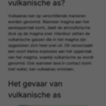
vulkanische as?
Vulkaanas kan op verschillende manieren
worden gevormd. Wanneer
magma
aan het
aardoppervlak komt, daalt de atmosferische
druk op de magma snel. Hierdoor zetten de
vulkanische gassen
die in het magma zijn
opgesloten zich heel snel uit. Dit veroorzaakt
een soort kleine explosies aan het oppervlak
van het magma, waarbij vulkanische as wordt
gevormd. Ook wanneer lava in contact komt
met water, kan vulkaanas ontstaan.
Het gevaar van
vulkanische as