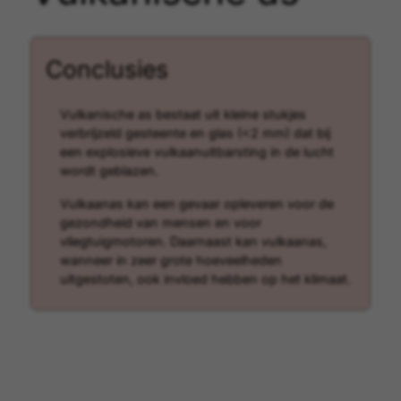
Conclusies
Vulkanische as bestaat uit kleine stukjes
verbrijzeld gesteente en glas (<2 mm) dat bij
een explosieve vulkaanuitbarsting in de lucht
wordt geblazen.
Vulkaanas kan een gevaar opleveren voor de
gezondheid van mensen en voor
vliegtuigmotoren. Daarnaast kan vulkaanas,
wanneer in zeer grote hoeveelheden
uitgestoten, ook invloed hebben op het klimaat.