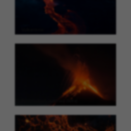
vulkanisme
Pyroclastisch materiaal (tefra)