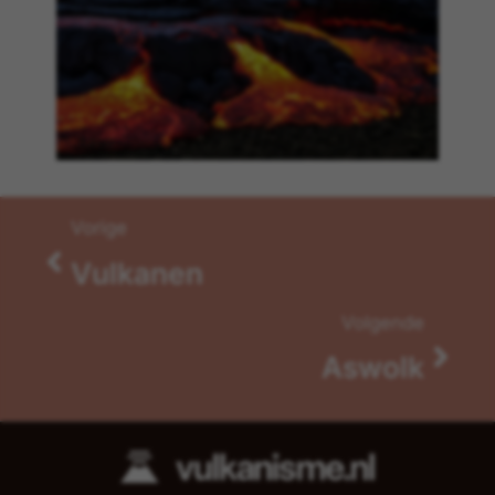
Lava
Vorige
Vulkanen
Volgende
Aswolk