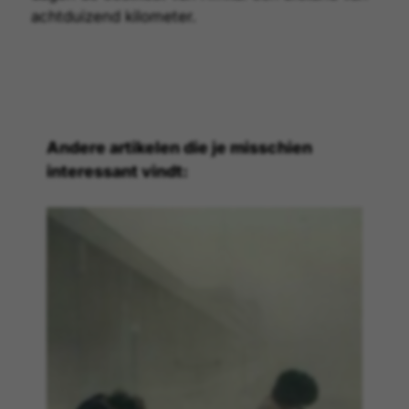
achtduizend kilometer.
Andere artikelen die je misschien
interessant vindt: