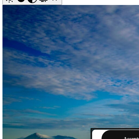
Wij gebruiken func
(bezoekersstatistie
optionele cookies 
Door op “Accepteren
wijzigen of meer l
Accept