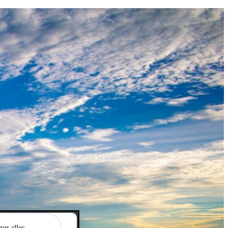
y-instellingen
 verbeteren
ken we daarnaast
dig.
jd je voorkeuren
er alles