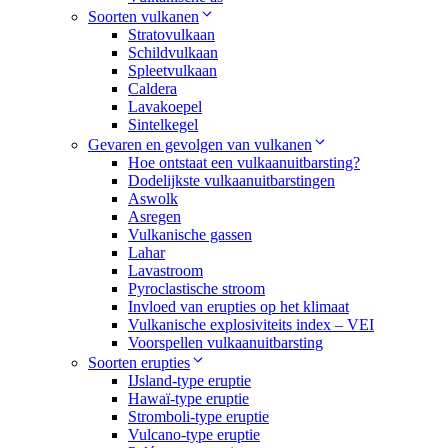
Soorten vulkanen
Stratovulkaan
Schildvulkaan
Spleetvulkaan
Caldera
Lavakoepel
Sintelkegel
Gevaren en gevolgen van vulkanen
Hoe ontstaat een vulkaanuitbarsting?
Dodelijkste vulkaanuitbarstingen
Aswolk
Asregen
Vulkanische gassen
Lahar
Lavastroom
Pyroclastische stroom
Invloed van erupties op het klimaat
Vulkanische explosiviteits index – VEI
Voorspellen vulkaanuitbarsting
Soorten erupties
IJsland-type eruptie
Hawaï-type eruptie
Stromboli-type eruptie
Vulcano-type eruptie