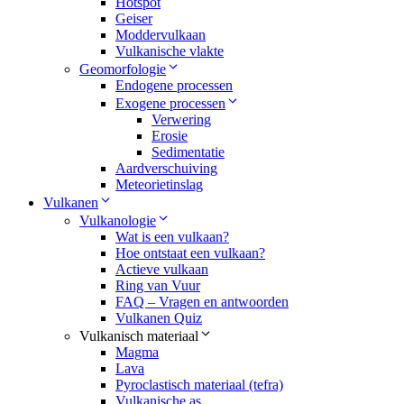
Hotspot
Geiser
Moddervulkaan
Vulkanische vlakte
Geomorfologie
Endogene processen
Exogene processen
Verwering
Erosie
Sedimentatie
Aardverschuiving
Meteorietinslag
Vulkanen
Vulkanologie
Wat is een vulkaan?
Hoe ontstaat een vulkaan?
Actieve vulkaan
Ring van Vuur
FAQ – Vragen en antwoorden
Vulkanen Quiz
Vulkanisch materiaal
Magma
Lava
Pyroclastisch materiaal (tefra)
Vulkanische as