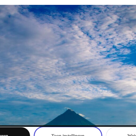
Jouw privac
tionele cookies voor de goede werking van deze site. Om de website te
ken) en om gepersonaliseerde advertenties (marketing) te tonen, gebrui
en vergelijkbare technieken. Hiervoor hebben we jouw toestemming no
” te klikken, stem je in met het gebruik van deze cookies. Je kunt alti
ezen in ons
privacybeleid
.
eren
Toon instellingen
Weig