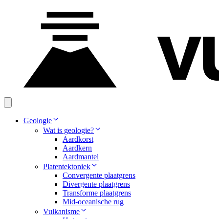
Ga
naar
de
inhoud
Geologie
Wat is geologie?
Aardkorst
Aardkern
Aardmantel
Platentektoniek
Convergente plaatgrens
Divergente plaatgrens
Transforme plaatgrens
Mid-oceanische rug
Vulkanisme