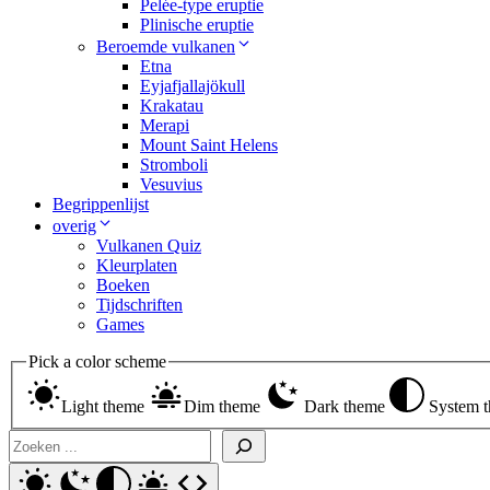
Pelée-type eruptie
Plinische eruptie
Beroemde vulkanen
Etna
Eyjafjallajökull
Krakatau
Merapi
Mount Saint Helens
Stromboli
Vesuvius
Begrippenlijst
overig
Vulkanen Quiz
Kleurplaten
Boeken
Tijdschriften
Games
Pick a color scheme
Light theme
Dim theme
Dark theme
System 
Search