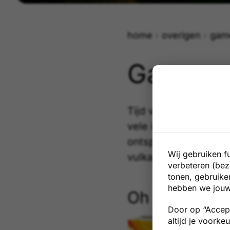
home
overigen
gam
Games
Tijd voor ontspannin
vele interessante ar
ontspannen is het s
Wij gebruiken f
vulkaangame.
verbeteren (bez
tonen, gebruike
hebben we jouw
Oh No Volca
Door op “Accept
altijd je voorke