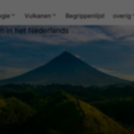
ogie
Vulkanen
Begrippenlijst
overig
n in het Nederlands