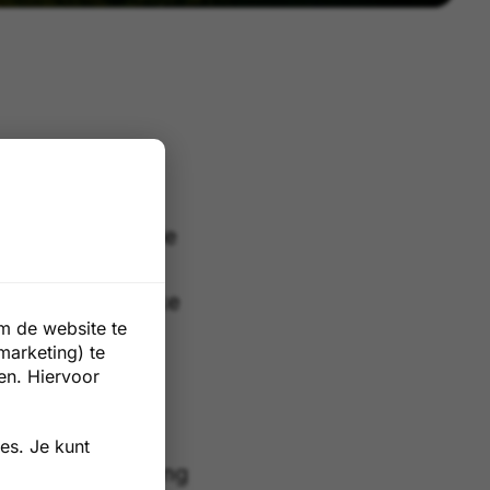
 het lezen van de
 om even te
ie voor een leuke
m de website te
marketing) te
en. Hiervoor
es. Je kunt
bordspel voor jong