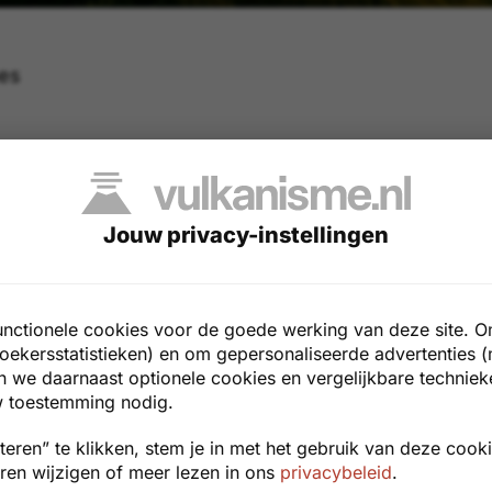
es
Jouw privacy-instellingen
g is óók belangrijk. Neem af en toe rust tussen
tikelen op Vulkanisme.nl. Één van de manieren
pelen van een bordspel. Hieronder een suggest
unctionele cookies voor de goede werking van deze site. O
oekersstatistieken) en om gepersonaliseerde advertenties (
n we daarnaast optionele cookies en vergelijkbare techniek
 toestemming nodig.
no
eren” te klikken, stem je in met het gebruik van deze cooki
uren wijzigen of meer lezen in ons
privacybeleid
.
Oh No Volcano is een spannend en vrolijk 