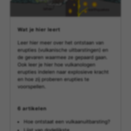
Wat je hier leert
Leer hier meer over het ontstaan van
erupties (vulkanische uitbarstingen) en
de gevaren waarmee ze gepaard gaan.
Ook leer je hier hoe vulkanologen
erupties indelen naar explosieve kracht
en hoe zij proberen erupties te
voorspellen.
6 artikelen
Hoe ontstaat een vulkaanuitbarsting?
Lijst van dodelijkste