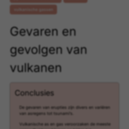
vulkanische gassen
Gevaren en
gevolgen van
vulkanen
Conclusies
De gevaren van erupties zijn divers en variëren
van asregens tot tsunami’s.
Vulkanische as en gas veroorzaken de meeste