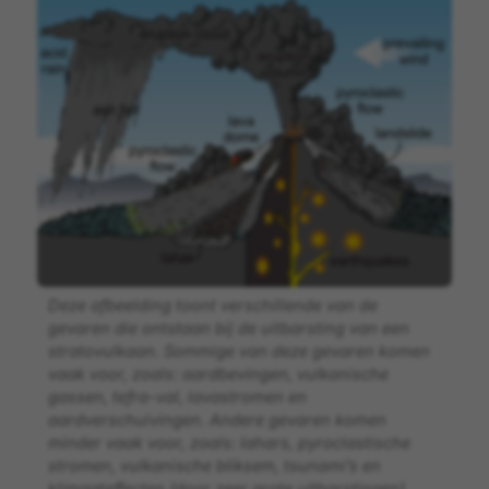
Deze afbeelding toont verschillende van de
gevaren die ontstaan bij de uitbarsting van een
stratovulkaan. Sommige van deze gevaren komen
vaak voor, zoals: aardbevingen, vulkanische
gassen, tefra-val, lavastromen en
aardverschuivingen. Andere gevaren komen
minder vaak voor, zoals: lahars, pyroclastische
stromen, vulkanische bliksem, tsunami’s en