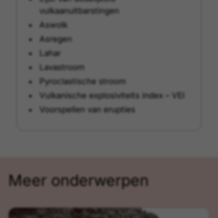
vulkaanuitbarstingen
Aswolk
Asregen
Lahar
Lavastroom
Pyroclastische stroom
Vulkanische explosiviteits index – VEI
Voorspellen van erupties
Meer onderwerpen