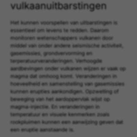
vulkaanuitbarstingen
Het kunnen
voorspellen van uitbarstingen
is
essentieel om levens te redden. Daarom
monitoren wetenschappers vulkanen door
middel van onder andere seismische activiteit,
gasemissies, grondvervorming en
terperatuurveranderingen. Verhoogde
aardbevingen onder vulkanen wijzen er vaak op
magma dat omhoog komt. Veranderingen in
hoeveelheid en samenstelling van gasemissies
kunnen erupties aankondigen. Opzwelling of
beweging van het aardoppervlak wijst op
magma-injectie. En veranderingen in
temperatuur en visuele kenmerken zoals
rookpluimen kunnen een aanwijzing geven dat
een eruptie aanstaande is.