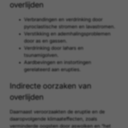
overlijden
Verbrandingen en verdrinking door
pyroclastische stromen en lavastromen.
Verstikking en ademhalingsproblemen
door as en gassen.
Verdrinking door lahars en
tsunamigolven.
Aardbevingen en instortingen
gerelateerd aan erupties.
Indirecte oorzaken van
overlijden
Daarnaast veroorzaakten de eruptie en de
daaropvolgende klimaateffecten, zoals
verminderde oogsten door aswolken en “het