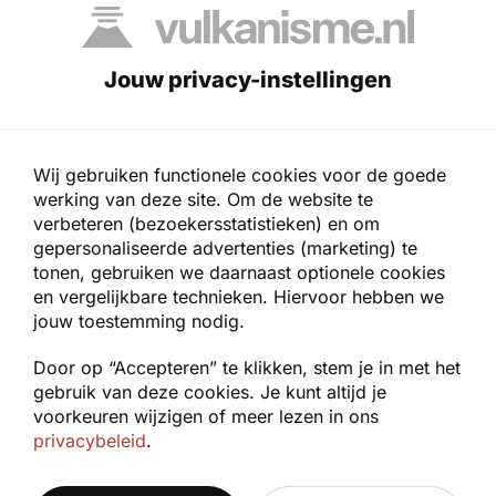
tijdens zware erupties, zoals bij Mont Pelée
(1902) en
Krakatau
(1883).
Jouw privacy-instellingen
6. Explosieve projectielen
Bij explosieve erupties kunnen grote
Wij gebruiken functionele cookies voor de goede
gesteentestukken (bommen) en lavablokken
werking van deze site. Om de website te
meters ver worden weggeslingerd. Deze
verbeteren (bezoekersstatistieken) en om
projectielen vormen directe fysieke dreiging
gepersonaliseerde advertenties (marketing) te
voor mensen en gebouwen in de nabijheid van
tonen, gebruiken we daarnaast optionele cookies
en vergelijkbare technieken. Hiervoor hebben we
de vulkaan en kunnen leiden tot ernstig letsel
jouw toestemming nodig.
of de dood.
Door op “Accepteren” te klikken, stem je in met het
7. Vulkanische bliksem
gebruik van deze cookies. Je kunt altijd je
voorkeuren wijzigen of meer lezen in ons
privacybeleid
.
Tijdens een eruptie kunnen elektrische
ontladingen ontstaan binnen de eruptiekolom