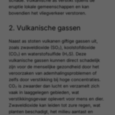
schade. Vulkanische as verstikt tijdens de
eruptie lokale gemeenschappen en kan
bovendien het vliegverkeer verstoren.
2. Vulkanische gassen
Naast as stoten vulkanen giftige gassen uit,
zoals zwaveldioxide (SO₂), koolstofdioxide
(CO₂) en waterstofsulfide (H₂S). Deze
vulkanische gassen
kunnen direct schadelijk
zijn voor de menselijke gezondheid door het
veroorzaken van ademhalingsproblemen of
zelfs door verstikking bij hoge concentraties.
CO₂ is zwaarder dan lucht en verzamelt zich
vaak in laaggelegen gebieden, wat
verstikkingsgevaar oplevert voor mens en dier.
Zwaveldioxide kan leiden tot zure regen, wat
planten beschadigt, het milieu aantast en