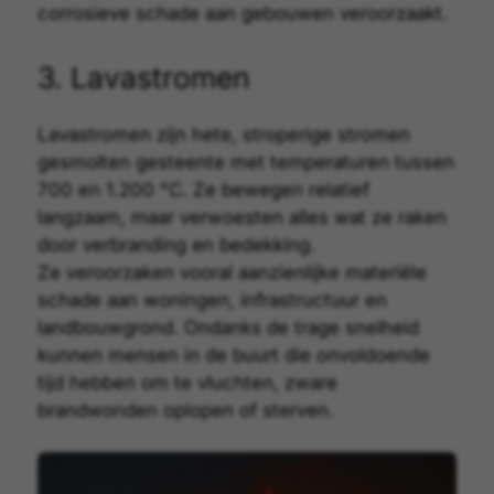
corrosieve schade aan gebouwen veroorzaakt.
3. Lavastromen
Lavastromen
zijn hete, stroperige stromen
gesmolten gesteente met temperaturen tussen
700 en 1.200 °C. Ze bewegen relatief
langzaam, maar verwoesten alles wat ze raken
door verbranding en bedekking.
Ze veroorzaken vooral aanzienlijke materiële
schade aan woningen, infrastructuur en
landbouwgrond. Ondanks de trage snelheid
kunnen mensen in de buurt die onvoldoende
tijd hebben om te vluchten, zware
brandwonden oplopen of sterven.