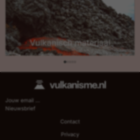
Vulkanisch materiaal
Nieuwsbrief
Inhoudsopgave
Contact
Privacy