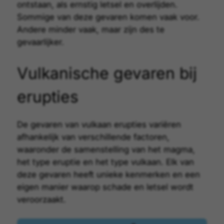
ontstaan, als ernstig letsel en overlijden.
Sommige van deze gevaren komen vaak voor.
Andere minder vaak, maar zijn des te
gevaarlijker.
Vulkanische gevaren bij
erupties
De gevaren van vulkaan erupties variëren
afhankelijk van verschillende factoren,
waaronder de samenstelling van het
magma
,
het
type eruptie
en het
type vulkaan
. Elk van
deze gevaren heeft unieke kenmerken en een
eigen manier waarop schade en letsel wordt
veroorzaakt.