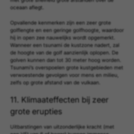
met grote snelheid grote afstanden over de
oceaan aflegt.
Opvallende kenmerken zijn een zeer grote
golflengte en een geringe golfhoogte, waardoor
hij in open zee nauwelijks wordt opgemerkt.
Wanneer een tsunami de kustzone nadert, zal
de hoogte van de golf aanzienlijk oplopen. De
golven kunnen dan tot 30 meter hoog worden.
Tsunami’s overspoelen grote kustgebieden met
verwoestende gevolgen voor mens en milieu,
zelfs op grote afstand van de vulkaan.
11. Klimaateffecten bij zeer
grote erupties
Uitbarstingen van uitzonderlijke kracht (met