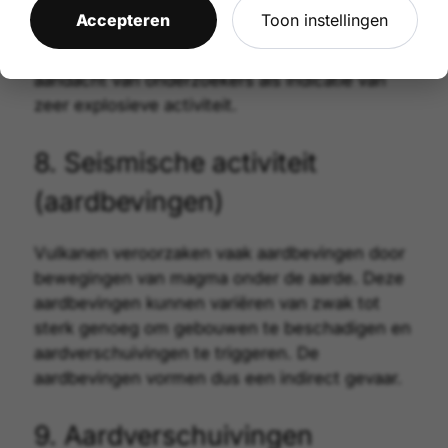
doordat duizenden asdeeltjes langs elkaar
Accepteren
Toon instellingen
bewegen. Deze bliksems vormen brandgevaar
in de vulkanische omgeving en trekken de
aandacht van onderzoekers als indicatie van
zeer explosieve activiteit.
8. Seismische activiteit
(aardbevingen)
Vulkanen veroorzaken vaak aardbevingen door
bewegingen van magma onder de aarde. Deze
aardbevingen kunnen variëren van zwak tot
sterk genoeg om gebouwen te beschadigen en
aardverschuivingen te triggeren. De
aardbevingen vormen dus een indirect gevaar.
9. Aardverschuivingen