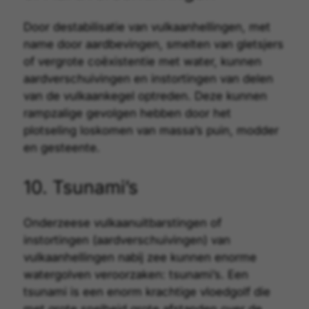
Door destabilisatie van vulkaanhellingen, met
name door aardbevingen, smelten van gletsjers
of vergrote coëxistentie met water, kunnen
aardverschuivingen
en instortingen van delen
van de vulkaankegel optreden. Deze kunnen
rampzalige gevolgen hebben door het
plotseling loskomen van massa’s puin, modder
en gesteente.
10. Tsunami’s
Onderzeese vulkaanuitbarstingen of
instortingen (aardverschuivingen) van
vulkaanhellingen nabij zee kunnen enorme
watergolven veroorzaken: tsunami’s. Een
tsunami is een enorm krachtige vloedgolf die