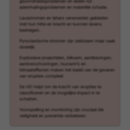
gezondheidsproblemen en leiden tot
ademhalingsproblemen en materiële schade.
Lavastromen en lahars verwoesten gebieden
met hun hitte en kracht en kunnen levens
bedreigen.
Pyroclastische stromen zijn zeldzaam maar vaak
dodelijk.
Explosieve projectielen, bliksem, aardbevingen,
aardverschuivingen, tsunami’s en
klimaateffecten maken het beeld van de gevaren
van erupties compleet.
De VEI helpt om de kracht van erupties te
classificeren en de mogelijke impact in te
schatten.
Voorspelling en monitoring zijn cruciaal die
veiligheid en preventie verbeteren.