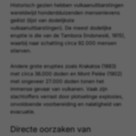
Historisch gezien hebben vulkaanuitbarstingen
wereldwijd honderdduizenden mensenlevens
geëist (
lijst van dodelijkste
vulkaanuitbarstingen
). De meest dodelijke
eruptie is die van de Tambora (Indonesië, 1815),
waarbij naar schatting circa 92.000 mensen
stierven.
Andere grote erupties zoals Krakatoa (1883)
met circa 36.000 doden en Mont Pelée (1902)
met ongeveer 27.000 doden tonen het
immense gevaar van vulkanen. Vaak zijn
slachtoffers verrast door plotselinge explosies,
onvoldoende voorbereiding en nalatigheid van
evacuatie.
Directe oorzaken van