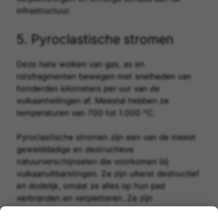
infrastructuur.
5. Pyroclastische stromen
Deze hete wolken van gas, as en
rotsfragmenten bewegen met snelheden van
honderden kilometers per uur van de
vulkaanhellingen af. Meestal hebben ze
temperaturen van 700 tot 1.000 °C.
Pyroclastische stromen
zijn een van de meest
gewelddadige en destructieve
natuurverschijnselen die voorkomen bij
vulkaanuitbarstingen. Ze zijn uiterst destructief
en dodelijk, omdat ze alles op hun pad
verbranden en verpletteren. Ze zijn
verantwoordelijk voor de meeste directe doden