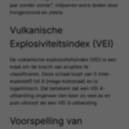
jaar zonder zomer”, miljoenen extra doden door
hongersnood en ziekte.
Vulkanische
Explosiviteitsindex (VEI)
De
vulkanische explosiviteitsindex (VEI)
is een
maat om de kracht van erupties te
classificeren. Deze schaal loopt van 0 (niet-
explosief) tot 8 (mega-kolossaal) en is
logaritmisch. Dat betekent dat een VEI 4-
uitbarsting ongeveer tien keer zo veel as en
puin uitstoot als een VEI 3-uitbarsting.
Voorspelling van