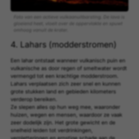
Foto van een actieve vulkaanuitbarsting. De lava is
gloeiend heet, vloeit over de oppervlakte en spuwt
omhoog vanuit de krater.
4. Lahars (modderstromen)
Een
lahar
ontstaat wanneer vulkanisch puin en
vulkanische as door regen of smeltwater wordt
vermengd tot een krachtige modderstroom.
Lahars verplaatsen zich zeer snel en kunnen
grote stukken land en gebieden kilometers
verderop bereiken.
Ze slepen alles op hun weg mee, waaronder
huizen, wegen en mensen, waardoor ze vaak
zeer dodelijk zijn. Het grote gewicht en de
snelheid leiden tot verdrinkingen,
verpletteringen en ernstige schade aan de