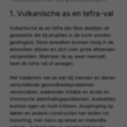
klimaateffecten (door zeer grote uitbarstingen).
1. Vulkanische as en tefra-val
Vulkanische as
en
tefra
zijn fijne deeltjes uit
gesteente die bij erupties in de lucht worden
geslingerd. Deze
aswolken
kunnen hoog in de
atmosfeer drijven en zich over grote afstanden
verspreiden. Wanneer de as weer neervalt,
heet dit tefra-val of
asregen
.
Het inademen van as kan bij mensen en dieren
verschillende gezondheidsproblemen
veroorzaken, waaronder irritatie en acute en
chronische ademhalingsproblemen. Asdeeltjes
kunnen ogen en huid irriteren. Asophoping op
daken en andere constructies kan leiden tot
instorting, met risico op letsel en materiële