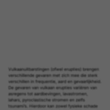
Vulkaanuitbarstingen
(ofwel erupties) brengen
verschillende gevaren met zich mee die sterk
verschillen in frequentie, aard en gevaarlijkheid.
De gevaren van
vulkaan
erupties variëren van
asregens tot aardbevingen, lavastromen,
lahars, pyroclastische stromen en zelfs
tsunami’s. Hierdoor kan zowel fysieke schade