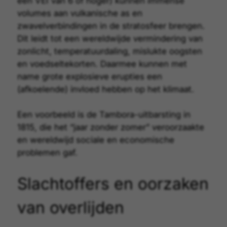
een VEI van 6 of hoger) kunnen immense
volumes aan vulkanische as en
zwavelverbindingen in de stratosfeer brengen.
Dit leidt tot een wereldwijde vermindering van
zonlicht, temperatuurdaling, mislukte oogsten
en voedseltekorten. Daarmee kunnen met
name grote explosieve erupties een
(afkoelende) invloed hebben op het
klimaat
.
Een voorbeeld is de Tambora-uitbarsting in
1815, die het “jaar zonder zomer” veroorzaakte
en wereldwijd sociale en economische
problemen gaf.
Slachtoffers en oorzaken
van overlijden