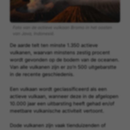
Foto van de actieve vulkaan Bromo in het oosten
van Java, Indonesië.
De aarde telt ten minste 1.350
actieve
vulkanen
, waarvan minstens zestig procent
wordt gevonden op de bodem van de oceanen.
Van alle vulkanen zijn er zo’n 500 uitgebarstte
in de recente geschiedenis.
Een vulkaan wordt geclassificeerd als een
actieve vulkaan, wanneer deze in de afgelopen
10.000 jaar een uitbarsting heeft gehad en/of
meetbare vulkanische activiteit vertoont.
Dode vulkanen zijn vaak tienduizenden of