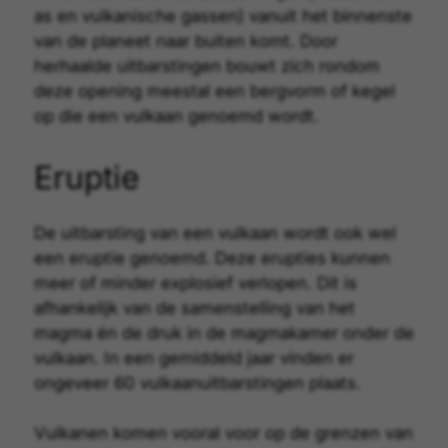
as en vulkanische gassen) vanuit het binnenste
van de planeet naar buiten komt. Door
herhaalde uitbarstingen bouwt zich rondom
deze opening meestal een bergvorm of kegel
op die een vulkaan genoemd wordt.
Eruptie
De uitbarsting van een vulkaan wordt ook wel
een eruptie genoemd. Deze erupties kunnen
meer of minder explosief verlopen. Dit is
afhankelijk van de samenstelling van het
magma én de druk in de magmakamer onder de
vulkaan. In een gemiddeld jaar vinden er
ongeveer 60 vulkaanuitbarstingen plaats.
Vulkanen komen vooral voor op de grenzen van