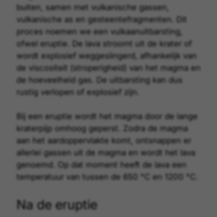
buiten, samen met
vulkanische gassen
,
vulkanische as
en gesteentefragmenten. Dit
proces noemen we een
vulkaanuitbarsting
,
ofwel eruptie. De lava stroomt uit de krater of
wordt explosief weggeslingerd, afhankelijk van
de viscositeit (stroperigheid) van het magma en
de hoeveelheid gas. De uitbarsting kan dus
rustig verlopen of explosief zijn.
Bij een eruptie wordt het magma door de lange
kraterpijp omhoog geperst. Zodra de magma
aan het aardoppervlakte komt, ontsnappen er
allerlei gassen uit de magma en wordt het lava
genoemd. Op dat moment heeft de lava een
temperatuur van tussen de 650 °C en 1200 °C.
Na de eruptie