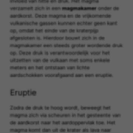
invloed van hitte en druk. Het magma
verzamelt zich in een
magmakamer
onder de
aardkorst. Deze magma en de vrijkomende
vulkanische gassen kunnen echter geen kant
op, omdat het einde van de kraterpijp
afgesloten is. Hierdoor bouwt zich in de
magmakamer een steeds groter wordende druk
op. Deze druk is verantwoordelijk voor het
uitzetten van de vulkaan met soms enkele
meters en het ontstaan van lichte
aardschokken voorafgaand aan een eruptie.
Eruptie
Zodra de druk te hoog wordt, beweegt het
magma zich via scheuren in het gesteente van
de aardkorst naar het aardoppervlak toe. Het
magma komt dan uit de krater als
lava
naar