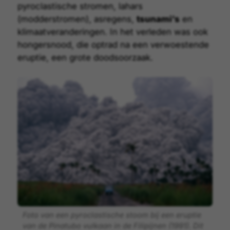
pyroclastische stromen
,
lahars
(modderstromen)
,
asregens
,
tsunami’s
en
klimaatveranderingen
. In het verleden was ook
hongersnood, die optrad na een verwoestende
eruptie, een grote doodsoorzaak.
Foto van een pyroclastische stoom bij een eruptie
van de Pinatubo vulkaan in de Filipijnen (1991). Dit