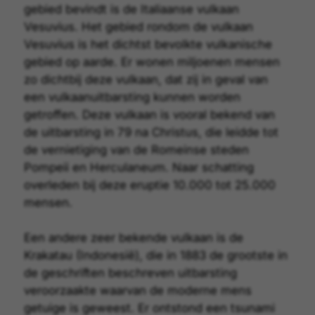
gebied bevindt is de Italiaanse vulkaan
Vesuvius
. Het gebied rondom de vulkaan
Vesuvius is het dichtst bevolkte vulkanische
gebied op aarde. Er wonen miljoenen mensen
zo dichtbij deze vulkaan, dat zij in geval van
een vulkaanuitbarsting kunnen worden
getroffen. Deze vulkaan is vooral bekend van
de uitbarsting in 79 na Christus, die leidde tot
de vernietiging van de Romeinse steden
Pompeii en Herculaneum. Naar schatting
overleden bij deze eruptie 10.000 tot 25.000
mensen.
Een andere zeer bekende vulkaan is de
Krakatau
(Indonesië), die in 1883 de grootste in
de geschriften beschreven uitbarsting
veroorzaakte waarvan de moderne mens
getuige is geweest. Er ontstond een tsunami