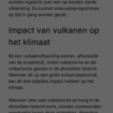
worden ingelicht over een op handen zijnde
uitbarsting. En kunnen evacuatieprogrammas
op tijd in gang worden gezet.
Impact van vulkanen op
het klimaat
Bij een vulkaanuitbarsting komen, afhankelijk
van de eruptiestijl, zowel vulkanische as als
vulkanische gassen in de atmosfeer terecht.
Wanneer dit op een grote schaal plaatsvindt,
kan dit een tijdelijke impact hebben op het
klimaat
.
Wanneer zeer veel vulkanische as hoog in de
atmosfeer terecht komt, worden zonnestralen
weerkaatst tegen deze asdeeltjes. Waardoor