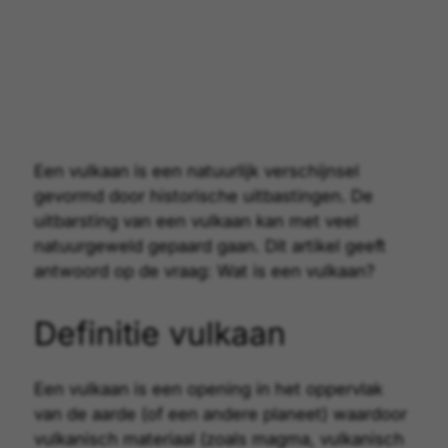
Een vulkaan is een natuurlijk verschijnsel
gevormd door historische uitbastingen. De
uitbarsting van een vulkaan kan met veel
natuurgeweld gepaard gaan. Dit artikel geeft
antwoord op de vraag: Wat is een vulkaan?
Definitie vulkaan
Een vulkaan is een opening in het oppervlak
van de aarde (of een andere planeet) waardoor
vulkanisch materiaal (zoals magma, vulkanisch