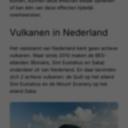
komen, kunnen deze effecten elkaar opheffen
of kan één van deze effecten tijdelijk
overheersten.
Vulkanen in Nederland
Het vasteland van Nederland kent geen actieve
vulkanen. Maar sinds 2010 maken de BES-
eilanden (Bonaire, Sint Eustatius en Saba)
onderdeel uit van Nederland. En daar bevinden
zich 2 actieve vulkanen: de Quill op het eiland
Sint Eustatius en de Mount Scenery op het
Inhoudsopgave
eiland Saba.
Home
Geologie
Vulkanen
Begrippen