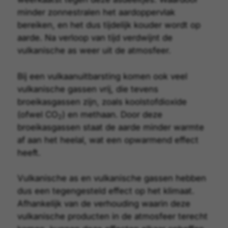
minder zonnestralen het aardoppervlak
bereiken, en het dus tijdelijk kouder wordt op
aarde. Na verloop van tijd verdwijnt de
vulkanische as weer uit de atmosfeer.
Bij een vulkaanuitbarsting komen ook veel
vulkanische gassen vrij, die tevens
broeikasgassen zijn, zoals koolstofdioxide
(ofwel CO
) en methaan. Door deze
2
broeikasgassen staat de aarde minder warmte
af aan het heelal, wat een opwarmend effect
heeft.
Vulkanische as en vulkanische gassen hebben
dus een tegengesteld effect op het klimaat.
Afhankelijk van de verhouding waarin deze
vulkanische producten in de atmosfeer terecht