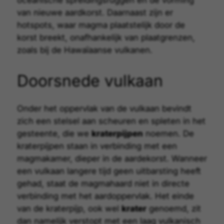
van nieuwe aardkorst. Daarnaast zijn er
hotspots
, waar magma plaatstelijk door de
korst breekt, onafhankelijk van plaatgrenzen,
zoals bij de Hawaïaanse vulkanen.
Doorsnede vulkaan
Onder het oppervlak van de vulkaan bevindt
zich een stelsel aan scheuren en spleten in het
gesteente, die we
kraterpijpen
noemen. De
kraterpijpen staan in verbinding met een
magmakamer, dieper in de aardekorst. Wanneer
een vulkaan langere tijd geen uitbarsting heeft
gehad, staat de magmahaard niet in directe
verbinding met het aardoppervlak. Het einde
van de kraterpijp, ook wel
krater
genoemd, zit
dan namelijk verstopt met een laag vulkanisch