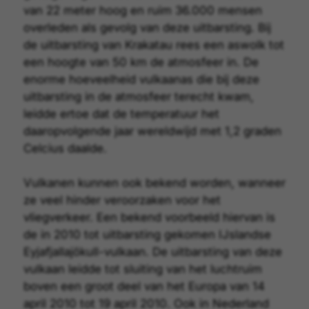
van 22 meter hoog en ruim 36.000 mensen
overleden als gevolg van deze uitbarsting. Bij
de uitbarsting van Krakatau rees een aswolk tot
een hoogte van 50 km de atmosfeer in. De
enorme hoeveelheid vulkaanas die bij deze
uitbarsting in de atmosfeer terecht kwam,
leidde ertoe dat de temperatuur het
daaropvolgende jaar wereldwijd met 1,2 graden
Celcius daalde.
Vulkanen kunnen ook bekend worden, wanneer
ze veel hinder veroorzaken voor het
vliegverkeer. Een bekend voorbeeld hiervan is
de in 2010 tot uitbarsting gekomen IJslandse
Eyjafjallajökull
-vulkaan. De uitbarsting van deze
vulkaan leidde tot sluiting van het luchtruim
boven een groot deel van het Europa van 14
april 2010 tot 19 april 2010. Ook in Nederland