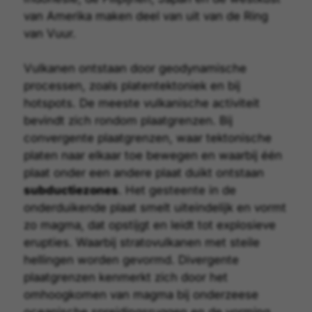
van Amerika maken deel van uit van de Ring
van Vuur.
Vulkanen ontstaan door geodynamische
processen, zoals
platentektoniek
en bij
hotspots
. De meeste vulkanische activiteit
bevindt zich rondom plaatgrenzen. Bij
convergente plaatgrenzen
, waar tektonische
platen naar elkaar toe bewegen en waarbij één
plaat onder een andere plaat duikt ontstaan
subductiezones
. Het gesteente in de
onderduikende plaat smelt uiteindelijk en vormt
zo magma, dat opstijgt en leidt tot explosieve
erupties. Waarbij
stratovulkanen
met steile
hellingen worden gevormd.
Divergente
plaatgrenzen
kenmerkt zich door het
omhoogkomen van magma bij onderzeese
oceanische spreidingsruggen en de vorming