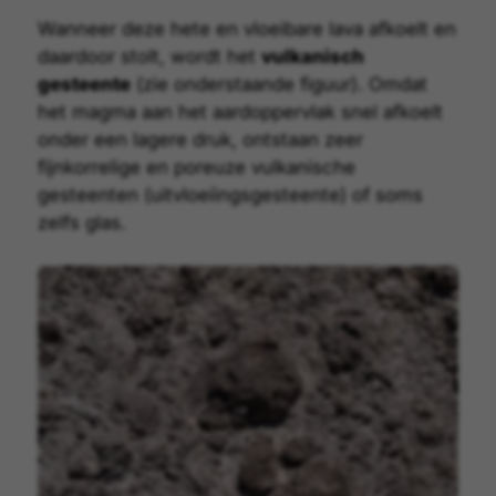
Wanneer deze hete en vloeibare lava afkoelt en
daardoor stolt, wordt het
vulkanisch
gesteente
(zie onderstaande figuur). Omdat
het magma aan het aardoppervlak snel afkoelt
onder een lagere druk, ontstaan zeer
fijnkorrelige en poreuze vulkanische
gesteenten (uitvloeiingsgesteente) of soms
zelfs glas.