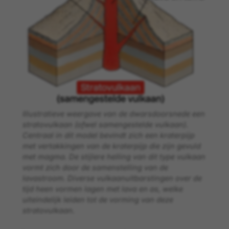
Illustratieve weergave van de dwarsdoorsnede een
stratovulkaan (ofwel samengestelde vulkaan).
Centraal in dit model bevindt zich een kraterpijp
met vertakkingen van de kraterpijp die zijn gevuld
met magma. De stijlere helling van dit type vulkaan
vormt zich door de samenstelling van de
lavastroom. Diverse vulkaanuitbarstingen over de
tijd heen vormen lagen met lava en as, welke
uiteindelijk leiden tot de vorming van deze
stratovulkaan.