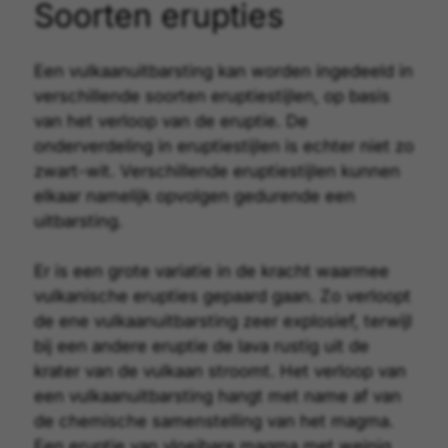
Soorten erupties
Een vulkaanuitbarsting kan worden ingedeeld in
verschillende
soorten eruptiestijlen
, op basis
van het verloop van de eruptie. De
onderverdeling in eruptiestijlen is echter niet zo
zwart-wit. Verschillende eruptiestijlen kunnen
elkaar namelijk opvolgen gedurende een
uitbarsting.
Er is een grote variatie in de kracht waarmee
vulkanische erupties gepaard gaan. Zo verloopt
de ene vulkaanuitbarsting zeer explosief, terwijl
bij een andere eruptie de lava rustig uit de
krater van de vulkaan stroomt. Het verloop van
een vulkaanuitbarsting hangt met name af van
de chemische samenstelling van het magma.
Een eruptie van vloeibare magma met weinig