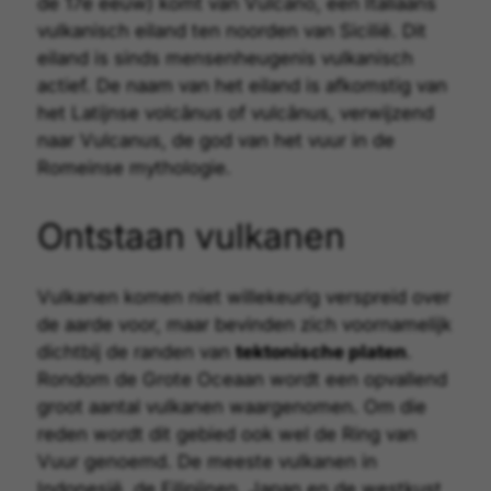
de 17e eeuw) komt van Vulcano, een Italiaans
vulkanisch eiland ten noorden van Sicilië. Dit
eiland is sinds mensenheugenis vulkanisch
actief. De naam van het eiland is afkomstig van
het Latijnse volcānus of vulcānus, verwijzend
naar Vulcanus, de god van het vuur in de
Romeinse mythologie.
Ontstaan vulkanen
Vulkanen komen niet willekeurig verspreid over
de aarde voor, maar bevinden zich voornamelijk
dichtbij de randen van
tektonische platen
.
Rondom de Grote Oceaan wordt een opvallend
groot aantal vulkanen waargenomen. Om die
reden wordt dit gebied ook wel de
Ring van
Vuur
genoemd. De meeste vulkanen in
Indonesië, de Filipijnen, Japan en de westkust