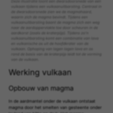
Deze illustratie toont een dwarsdoorsnede van een
vulkaan tijdens een vulkaanuitbarsting. Centraal in
de dwarsdoorsnede zien we de magmahaard,
waarin zich de magma bevindt. Tijdens een
vulkaanuitbarsting baant de magma zich een weg
naar de aardoppervlakte toe door scheuren in de
aardkorst (zoals de kraterpijp). Tijdens zo’n
vulkaanuitbarsting komt een combinatie van lava
en vulkanische as uit de hoofdkrater van de
vulkaan. Ophoping van lagen lagen lava en as
rond de basis van de kraterpijp leidt tot de vorming
van de vulkaan.
Werking vulkaan
Opbouw van magma
In de
aardmantel
onder de vulkaan ontstaat
magma
door het smelten van gesteente onder