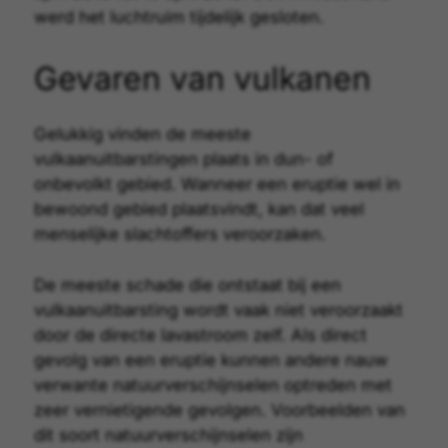
werd het luchtruim tijdelijk gesloten.
Gevaren van vulkanen
Gelukkig vinden de meeste
vulkaanuitbarstingen plaats in dun- of
onbevolkt gebied. Wanneer een eruptie wel in
bewoond gebied plaatsvindt, kan dat veel
menselijke slachtoffers veroorzaken.
De meeste schade die ontstaat bij een
vulkaanuitbarsting wordt vaak niet veroorzaakt
door de directe lavastroom zelf. Als direct
gevolg van een eruptie kunnen andere nauw
verwante natuurverschijnselen optreden met
zeer
vernietigende gevolgen
. Voorbeelden van
dit soort natuurverschijnselen zijn