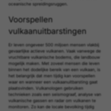
oceanische spreidingsruggen
.
Voorspellen
vulkaanuitbarstingen
Er leven ongeveer 500 miljoen mensen vlakbij
gevaarlijke actieve vulkanen. Vaak vanwege de
vruchtbare vulkanische bodems, die landbouw
mogelijk maken. Met zoveel mensen die leven
binnen het dodelijke bereik van een vulkaan, is
het belangrijk dat men tijdig kan
voorspellen
waar en wanneer een vulkaanuitbarsting gaat
plaatsvinden. Vulkanologen gebruiken
technieken zoals een seismograaf, analyse van
vulkanische gassen en radar om vulkanen te
monitoren. Zo kan de locale bevolking tijdig