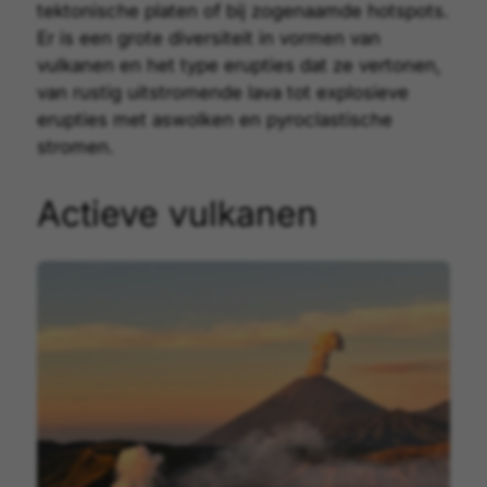
tektonische platen of bij zogenaamde hotspots.
Er is een grote diversiteit in vormen van
vulkanen en het type erupties dat ze vertonen,
van rustig uitstromende lava tot explosieve
erupties met aswolken en pyroclastische
stromen.
Actieve vulkanen