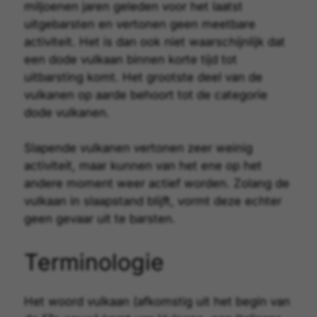
miljoenen jaren geleden voor het laatst
uitgebarsten en vertonen geen meetbare
activiteit. Het is dan ook niet waarschijnlijk dat
een dode vulkaan binnen korte tijd tot
uitbarsting komt. Het grootste deel van de
vulkanen op aarde behoort tot de categorie
dode vulkanen.
Slapende vulkanen vertonen zeer weinig
activiteit, maar kunnen van het ene op het
andere moment weer actief worden. Zolang de
vulkaan in slaapstand blijft, vormt deze echter
geen gevaar uit te barsten.
Terminologie
Het woord vulkaan (afkomstig uit het begin van