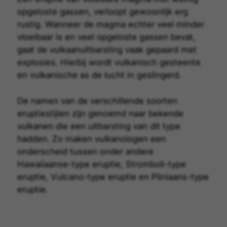
opgeloste gassen, verloopt gewoonlijk erg
rustig. Wanneer de magma echter veel minder
vloeibaar is en veel opgeloste gassen bevat,
gaat de vulkaanuitbarsting vaak gepaard met
explosies. Hierbij wordt vulkanisch gesteente
en vulkanische as de lucht in geslingerd.
De namen van de verschillende soorten
eruptiestijlen zijn genoemd naar bekende
vulkanen die een uitbarsting van dit type
hadden. Zo maken vulkanologen een
onderscheid tussen onder andere
Hawaiiaanse-type eruptie
,
Stromboli-type
eruptie
,
Vulcano-type eruptie
en
Pliniaans-type
eruptie
.