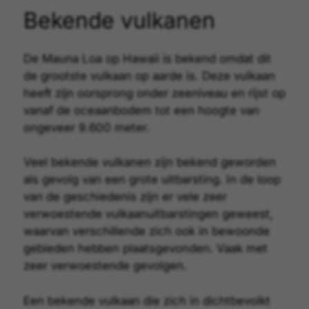
Bekende vulkanen
De Mauna Loa op Hawaii is bekend omdat dit
de grootste vulkaan op aarde is. Deze vulkaan
heeft zijn oorsprong onder zeeniveau en rijst op
vanaf de oceaanbodem tot een hoogte van
ongeveer 9.600 meter.
Veel bekende vulkanen zijn bekend geworden
als gevolg van een grote uitbarsting. In de loop
van de geschiedenis zijn er vele zeer
verwoestende vulkaanuitbarstingen geweest,
waarvan verschillende zich ook in bewoonde
gebieden hebben plaatsgevonden. Vaak met
zeer verwoestende gevolgen.
Een bekende vulkaan die zich in dichtbevolkt