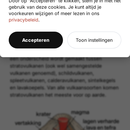
samenstelling van de magma. De samenstelling
van het magma heeft invloed op het
eruptiegedrag. En beinvloeden al deze
voorgaande eigenschappen de vorm van een
vulkaan.
Een veel voorkomende indeling in verschillende
soorten vulkanen is op basis van vorm. Waarbij
een onderscheid wordt gemaakt tussen
stratovulkanen
(ook wel samengestelde
vulkanen genoemd),
schildvulkanen
,
spleetvulkanen
,
calderavulkanen
,
sintelkegels
en
lavakoepels
. Van alle vulkaansoorten komen
stratovulkanen het meeste voor op aarde.