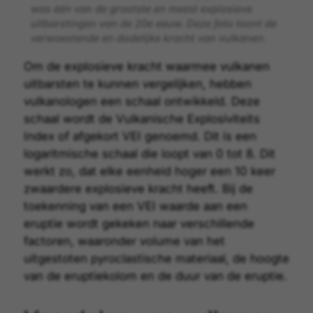
was één van de grootste en meest explosieve
uitbarstingen van de 20e eeuw. Deze foto toont de
verwoestende en dodelijke kracht van vulkanen.
Om de explosieve kracht waarmee vulkanen
uitbarsten te kunnen vergelijken, hebben
vulkanologen een schaal ontwikkeld. Deze
schaal wordt de
Vulkanische Explosiviteits
Index
of afgekort VEI genoemd. Dit is een
logaritmische schaal die loopt van 0 tot 8. Dit
werkt zo, dat elke eenheid hoger een 10 keer
zwaardere explosieve kracht heeft. Bij de
toekenning van een VEI waarde aan een
eruptie wordt gekeken naar verschillende
factoren, waaronder volume van het
uitgestoten pyroclastische materiaal, de hoogte
van de eruptiekolom en de duur van de eruptie.