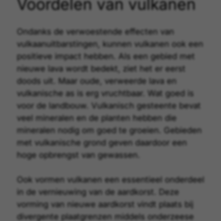
Voordelen van vulkanen
Ondanks de verwoestende effecten van
vulkaanuitbarstingen, kunnen vulkanen ook een
positieve impact hebben. Als een gebied met
nieuwe lava wordt bedekt, ziet het er eerst
doods uit. Maar oude, verweerde lava en
vulkanische as is erg vruchtbaar. Wat goed is
voor de landbouw. Vulkanisch gesteente bevat
veel mineralen en de planten hebben die
mineralen nodig om goed te groeien. Gebieden
met vulkanische grond geven daardoor een
hoge opbrengst van gewassen.
Ook vormen vulkanen een essentieel onderdeel
in de vernieuwing van de
aardkorst
. Deze
vorming van nieuwe aardkorst vindt plaats bij
divergente plaatgrenzen middels onderzeese